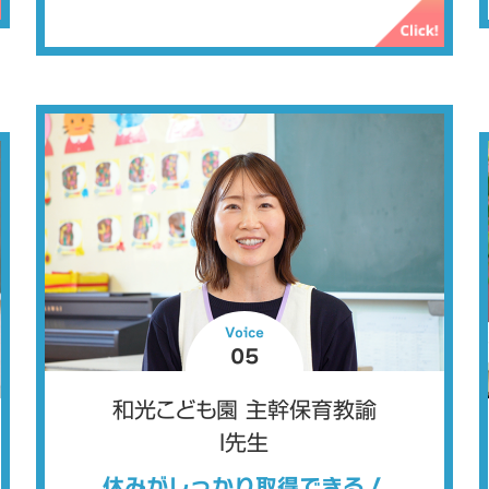
Voice
05
和光こども園 主幹保育教諭
I先生
休みがしっかり取得できる！