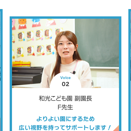
Voice
02
和光こども園 副園長
F先生
よりよい園にするため
広い視野を持ってサポートします！