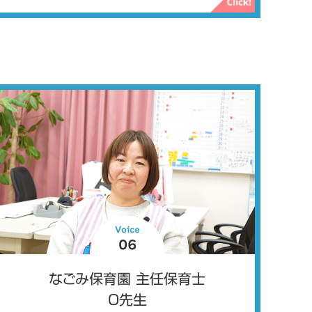
Voice
06
なごみ保育園 主任保育士
O先生