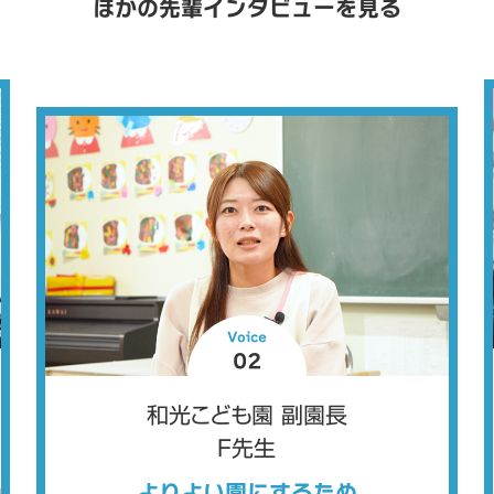
ほかの先輩インタビューを見る
Voice
02
和光こども園 副園長
F先生
よりよい園にするため