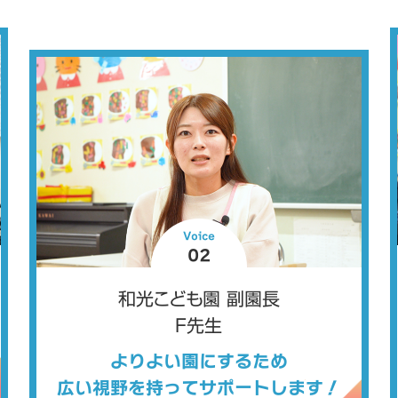
Voice
02
和光こども園 副園長
F先生
よりよい園にするため
広い視野を持ってサポートします！