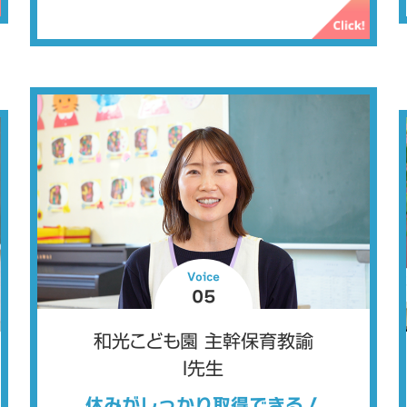
Voice
05
和光こども園 主幹保育教諭
I先生
休みがしっかり取得できる！