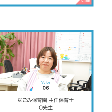
Voice
06
なごみ保育園 主任保育士
O先生